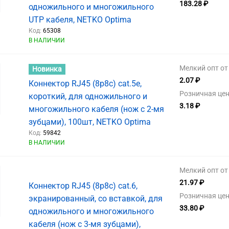
183.28 ₽
одножильного и многожильного
UTP кабеля, NETKO Optima
Код:
65308
В НАЛИЧИИ
Мелкий опт от 
Новинка
2.07 ₽
Коннектор RJ45 (8p8c) cat.5e,
Розничная цен
короткий, для одножильного и
3.18 ₽
многожильного кабеля (нож с 2-мя
зубцами), 100шт, NETKO Optima
Код:
59842
В НАЛИЧИИ
Мелкий опт от 
21.97 ₽
Коннектор RJ45 (8p8c) cat.6,
Розничная цен
экранированный, со вставкой, для
33.80 ₽
одножильного и многожильного
кабеля (нож с 3-мя зубцами),