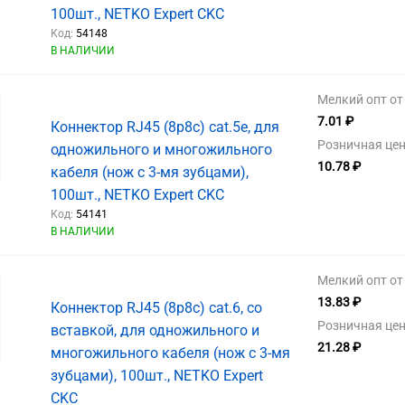
100шт., NETKO Expert CKC
Код:
54148
В НАЛИЧИИ
Мелкий опт от 
7.01 ₽
Коннектор RJ45 (8p8c) cat.5е, для
Розничная цен
одножильного и многожильного
10.78 ₽
кабеля (нож с 3-мя зубцами),
100шт., NETKO Expert CKC
Код:
54141
В НАЛИЧИИ
Мелкий опт от 
13.83 ₽
Коннектор RJ45 (8p8c) cat.6, со
Розничная цен
вставкой, для одножильного и
21.28 ₽
многожильного кабеля (нож с 3-мя
зубцами), 100шт., NETKO Expert
CKC