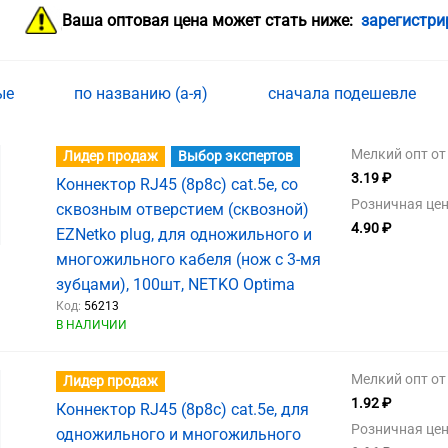
Ваша оптовая цена может стать ниже:
зарегистри
ные
по названию (а-я)
сначала подешевле
Мелкий опт от 
Лидер продаж
Выбор экспертов
3.19 ₽
Коннектор RJ45 (8p8c) cat.5е, со
Розничная цен
сквозным отверстием (сквозной)
4.90 ₽
EZNetko plug, для одножильного и
многожильного кабеля (нож с 3-мя
зубцами), 100шт, NETKO Optima
Код:
56213
В НАЛИЧИИ
Мелкий опт от 
Лидер продаж
1.92 ₽
Коннектор RJ45 (8p8c) cat.5е, для
Розничная цен
одножильного и многожильного