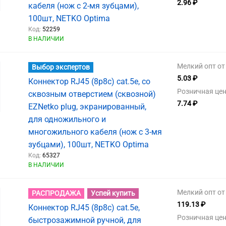
2.96 ₽
кабеля (нож с 2-мя зубцами),
100шт, NETKO Optima
Код:
52259
В НАЛИЧИИ
Мелкий опт от 
Выбор экспертов
5.03 ₽
Коннектор RJ45 (8p8c) cat.5е, со
Розничная цен
сквозным отверстием (сквозной)
7.74 ₽
EZNetko plug, экранированный,
для одножильного и
многожильного кабеля (нож с 3-мя
зубцами), 100шт, NETKO Optima
Код:
65327
В НАЛИЧИИ
Мелкий опт от 
РАСПРОДАЖА
Успей купить
119.13 ₽
Коннектор RJ45 (8p8c) cat.5e,
Розничная цен
быстрозажимной ручной, для