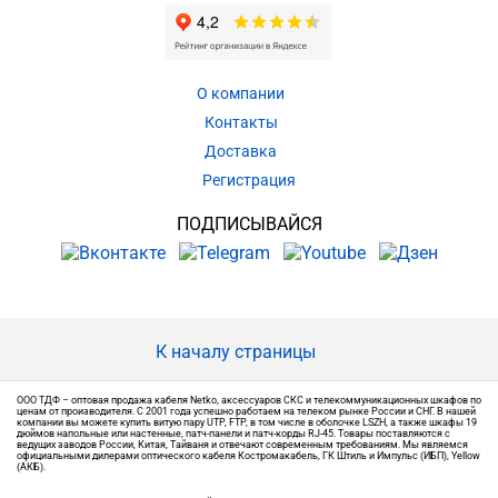
О компании
Контакты
Доставка
Регистрация
ПОДПИСЫВАЙСЯ
К началу страницы
ООО ТДФ – оптовая продажа кабеля Netko, аксессуаров СКС и телекоммуникационных шкафов по
ценам от производителя. С 2001 года успешно работаем на телеком рынке России и СНГ. В нашей
компании вы можете купить витую пару UTP, FTP, в том числе в оболочке LSZH, а также шкафы 19
дюймов напольные или настенные, патч-панели и патч-корды RJ-45. Товары поставляются с
ведущих заводов России, Китая, Тайваня и отвечают современным требованиям. Мы являемся
официальными дилерами оптического кабеля Костромакабель, ГК Штиль и Импульс (ИБП), Yellow
(АКБ).