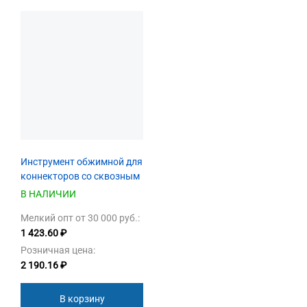
Инструмент обжимной для
коннекторов со сквозным
отверстием EZNetko plug
В НАЛИЧИИ
RJ-45 (8p8c), NT-670,
Мелкий опт от 30 000 руб.:
NETKO Optima
1 423.60 ₽
Розничная цена:
2 190.16 ₽
В корзину