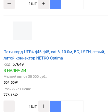
шт
Патч-корд UTP4 rj45-rj45, cat.6, 10.0м, BC, LSZH, серый,
литой коннектор NETKO Optima
Код:
67649
В НАЛИЧИИ
Мелкий опт от 30 000 руб.:
504.50 ₽
Розничная цена:
776.16 ₽
шт