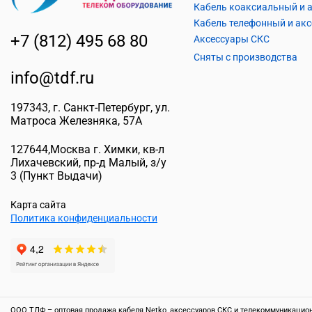
+7 (812) 495 68 80
Аксессуары СКС
Сняты с производства
info@tdf.ru
197343
, г.
Санкт-Петербург
, ул.
Матроса Железняка, 57A
127644
,
Москва г. Химки
,
кв-л
Лихачевский, пр-д Малый, з/у
3
(Пункт Выдачи)
Карта сайта
Политика конфиденциальности
ООО ТДФ – оптовая продажа кабеля Netko, аксессуаров СКС и телекоммуникационн