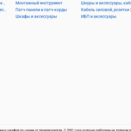
Кабель коаксиальный и аксессуары
Монтажный инструмент
Кабель телефонный и аксессуары
Патч-панели и патч-корды
Шкафы и аксессуары
ИБП и аксессуары
ых шкафов по ценам от производителя. С 2001 года успешно работаем на телеком ры