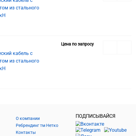
ский кабель с
том из стального
 кН
Цена по запросу
ский кабель с
том из стального
 кН
ПОДПИСЫВАЙСЯ
О компании
Ребрендинг тм Нетко
Контакты