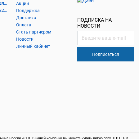
Шнуры и аксессуары, кабельные наконечники
Акции
Кабель силовой, розетки 220В, выключатели 220В, сетевые фильтры
Поддержка
Доставка
ПОДПИСКА НА
Оплата
НОВОСТИ
Стать партнером
Новости
Личный кабинет
Подписаться
нке России и СНГ. В нашей компании вы можете купить витую пару UTP, FTP, в