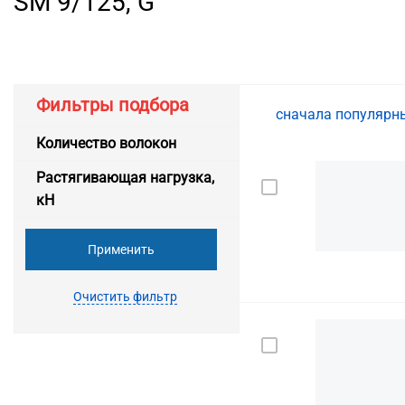
SM 9/125, G
Фильтры подбора
сначала популяр
Количество волокон
Растягивающая нагрузка,
кН
Применить
Очистить фильтр