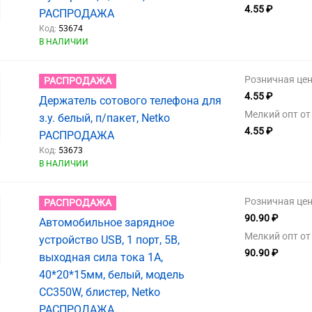
4.55 ₽
РАСПРОДАЖА
Код:
53674
В НАЛИЧИИ
Розничная цен
РАСПРОДАЖА
4.55 ₽
Держатель сотового телефона для
Мелкий опт от 
з.у. белый, п/пакет, Netko
4.55 ₽
РАСПРОДАЖА
Код:
53673
В НАЛИЧИИ
Розничная цен
РАСПРОДАЖА
90.90 ₽
Автомобильное зарядное
Мелкий опт от 
устройство USB, 1 порт, 5В,
90.90 ₽
выходная сила тока 1А,
40*20*15мм, белый, модель
СС350W, блистер, Netko
РАСПРОДАЖА