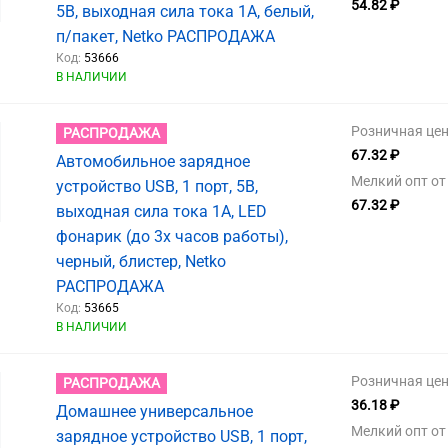
54.82 ₽
5В, выходная сила тока 1А, белый,
п/пакет, Netko РАСПРОДАЖА
Код:
53666
В НАЛИЧИИ
Розничная цен
РАСПРОДАЖА
67.32 ₽
Автомобильное зарядное
Мелкий опт от 
устройство USB, 1 порт, 5В,
67.32 ₽
выходная сила тока 1А, LED
фонарик (до 3х часов работы),
черный, блистер, Netko
РАСПРОДАЖА
Код:
53665
В НАЛИЧИИ
Розничная цен
РАСПРОДАЖА
36.18 ₽
Домашнее универсальное
Мелкий опт от 
зарядное устройство USB, 1 порт,