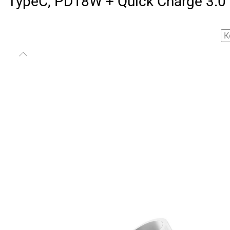
TypeC, PD18W + Quick Charge 3.0
К