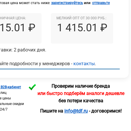
или
овая цена может стать ниже:
зарегистрируйтесь
отправьте
НИЧНАЯ ЦЕНА:
МЕЛКИЙ ОПТ ОТ 30 000 РУБ.:
415.01 ₽
1 415.01 ₽
авки: 2 рабочих дня.
йте подробности у менеджеров -
контакты
.
Проверим наличие бренда
 B2B-кабинет
 лиц
или быстро подберём аналоги дешевле
е цены
без потери качества
альные скидки
 24/7
Пишите на
info@tdf.ru
- договоримся!