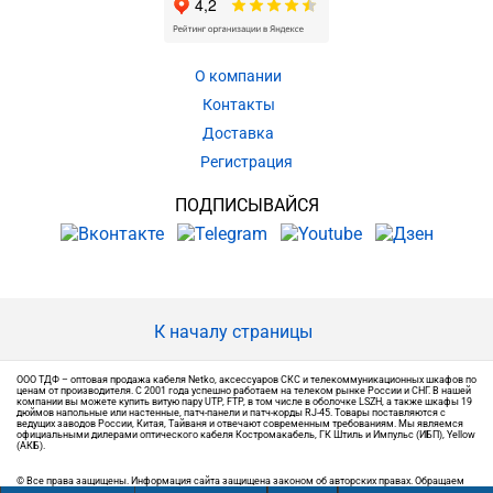
О компании
Контакты
Доставка
Регистрация
ПОДПИСЫВАЙСЯ
К началу страницы
ООО ТДФ – оптовая продажа кабеля Netko, аксессуаров СКС и телекоммуникационных шкафов по
ценам от производителя. С 2001 года успешно работаем на телеком рынке России и СНГ. В нашей
компании вы можете купить витую пару UTP, FTP, в том числе в оболочке LSZH, а также шкафы 19
дюймов напольные или настенные, патч-панели и патч-корды RJ-45. Товары поставляются с
ведущих заводов России, Китая, Тайваня и отвечают современным требованиям. Мы являемся
официальными дилерами оптического кабеля Костромакабель, ГК Штиль и Импульс (ИБП), Yellow
(АКБ).
© Все права защищены. Информация сайта защищена законом об авторских правах. Обращаем
ваше внимание на то, что вся информация, размещенная на сайте, носит информационный