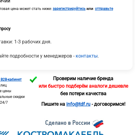
личии
или
овая цена может стать ниже:
зарегистрируйтесь
отправьте
просу
авки: 1-3 рабочих дня.
йте подробности у менеджеров -
контакты
.
Проверим наличие бренда
 B2B-кабинет
 лиц
или быстро подберём аналоги дешевле
е цены
без потери качества
альные скидки
 24/7
Пишите на
info@tdf.ru
- договоримся!