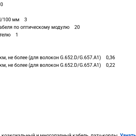
70
кН/100 мм 3
кабеля по оптическому модулю 20
бителю 1
м, не более (для волокон G.652.D/G.657.A1) 0,36
м, не более (для волокон G.652.D/G.657.A1) 0,22
, коаксиальный и многопарный кабель, патч-корды.
Узнать