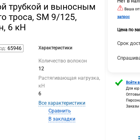
Нет в на
ой трубкой и выносным
Ваша опт
о троса, SM 9/125,
запрос
н, 6 кН
Цена по за
Срок дост
од:
65946
Характеристики
Спрашива
Количество волокон
12
Растягивающая нагрузка,
Войти в
кН
Для юр
6
Оптовы
Персон
Все характеристики
Заказы
Сравнить
В закладки