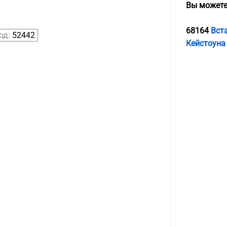
Вы можете
68164
Вст
од:
52442
Кейстоуна 