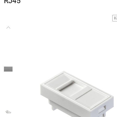
RJ45
К