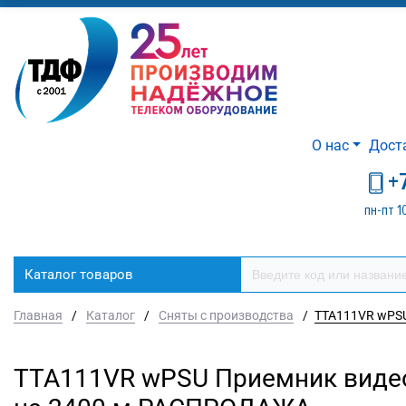
О нас
Дост
+
пн-пт 1
Каталог товаров
Главная
/
Каталог
/
Сняты с производства
/
TTA111VR wPSU
TTA111VR wPSU Приемник видео