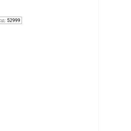
од:
52999