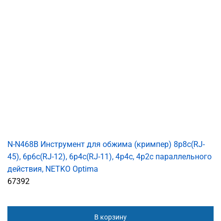
N-N468B Инструмент для обжима (кримпер) 8p8c(RJ-
45), 6p6c(RJ-12), 6p4c(RJ-11), 4p4c, 4р2с параллельного
действия, NETKO Optima
67392
В корзину