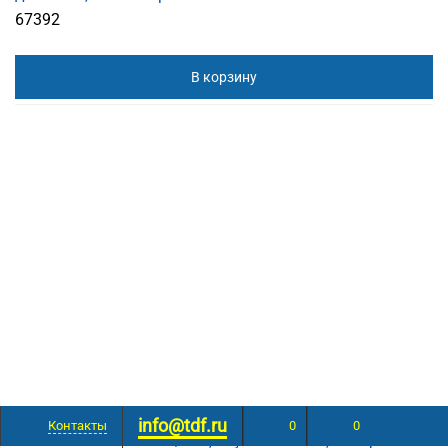
67392
В корзину
HT-318 Профессиональное приспособление для
info@tdf.ru
Контакты
0
0
зачистки кабеля UTP/STP, акустического, телефонного