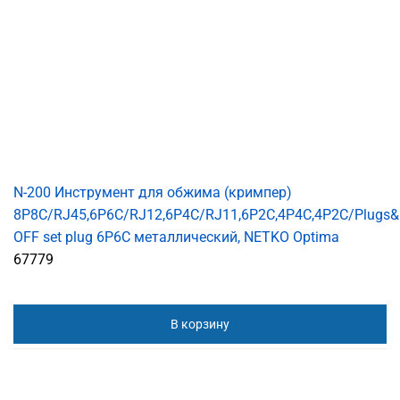
N-200 Инструмент для обжима (кримпер)
8P8C/RJ45,6P6C/RJ12,6P4C/RJ11,6P2C,4P4C,4P2C/Plugs&
OFF set plug 6P6C металлический, NETKO Optima
67779
В корзину