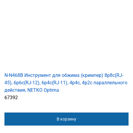
N-N468B Инструмент для обжима (кримпер) 8p8c(RJ-
45), 6p6c(RJ-12), 6p4c(RJ-11), 4p4c, 4р2с параллельного
действия, NETKO Optima
67392
В корзину