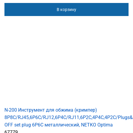
В корзину
N-200 Инструмент для обжима (кримпер)
8P8C/RJ45,6P6C/RJ12,6P4C/RJ11,6P2C,4P4C,4P2C/Plugs&
OFF set plug 6P6C металлический, NETKO Optima
67779