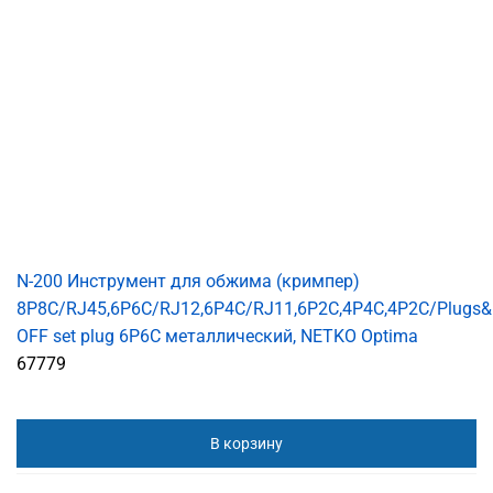
N-200 Инструмент для обжима (кримпер)
8P8C/RJ45,6P6C/RJ12,6P4C/RJ11,6P2C,4P4C,4P2C/Plugs&
OFF set plug 6P6C металлический, NETKO Optima
67779
В корзину