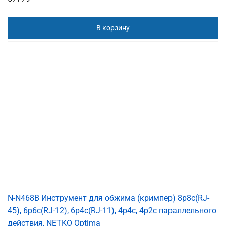
В корзину
N-N468B Инструмент для обжима (кримпер) 8p8c(RJ-
45), 6p6c(RJ-12), 6p4c(RJ-11), 4p4c, 4р2с параллельного
действия, NETKO Optima