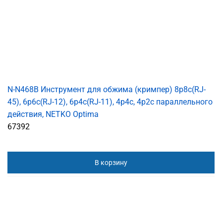
N-N468B Инструмент для обжима (кримпер) 8p8c(RJ-
45), 6p6c(RJ-12), 6p4c(RJ-11), 4p4c, 4р2с параллельного
действия, NETKO Optima
67392
В корзину