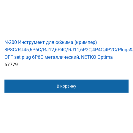
N-200 Инструмент для обжима (кримпер)
8P8C/RJ45,6P6C/RJ12,6P4C/RJ11,6P2C,4P4C,4P2C/Plugs&
OFF set plug 6P6C металлический, NETKO Optima
67779
В корзину