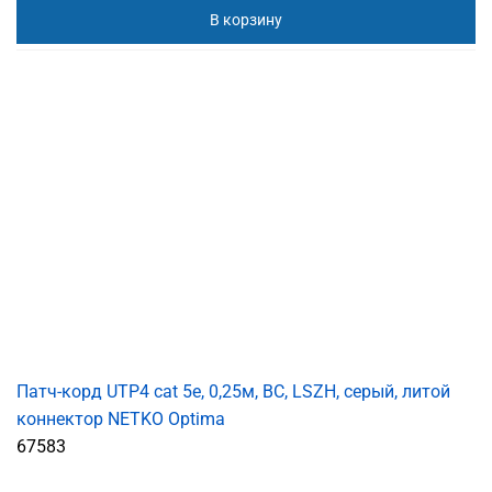
В корзину
Патч-корд UTP4 cat 5e, 0,25м, ВС, LSZH, серый, литой
коннектор NETKO Optima
67583