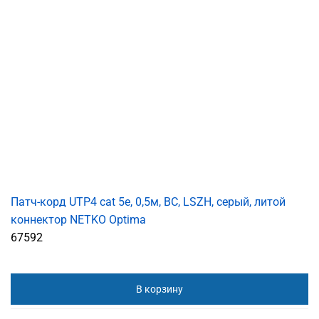
Патч-корд UTP4 cat 5е, 0,5м, ВС, LSZH, серый, литой
коннектор NETKO Optima
67592
В корзину