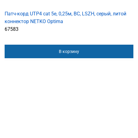
Патч-корд UTP4 cat 5e, 0,25м, ВС, LSZH, серый, литой
коннектор NETKO Optima
67583
В корзину