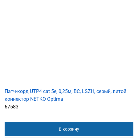
Патч-корд UTP4 cat 5e, 0,25м, ВС, LSZH, серый, литой
коннектор NETKO Optima
67583
В корзину