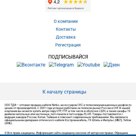
О компании
Контакты
Доставка
Регистрация
ПОДПИСЫВАЙСЯ
К началу страницы
ООО ТДФ – оптовая продажа кабеля Netko, аксессуаров СКС и телекоммуникационных шкафов по
ценам от производителя. С 2001 года успешно работаем на телеком рынке России и СНГ. В нашей
компании вы можете купить витую пару UTP, FTP, в том числе в оболочке LSZH, а также шкафы 19
дюймов напольные или настенные, патч-панели и патч-корды RJ-45. Товары поставляются с
ведущих заводов России, Китая, Тайваня и отвечают современным требованиям. Мы являемся
официальными дилерами оптического кабеля Костромакабель, ГК Штиль и Импульс (ИБП), Yellow
(АКБ).
© Все права защищены. Информация сайта защищена законом об авторских правах. Обращаем