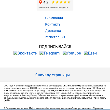
О компании
Контакты
Доставка
Регистрация
ПОДПИСЫВАЙСЯ
К началу страницы
ООО ТДФ – оптовая продажа кабеля Netko, аксессуаров СКС и телекоммуникационных шкафов по
ценам от производителя. С 2001 года успешно работаем на телеком рынке России и СНГ. В нашей
компании вы можете купить витую пару UTP, FTP, в том числе в оболочке LSZH, а также шкафы 19
дюймов напольные или настенные, патч-панели и патч-корды RJ-45. Товары поставляются с
ведущих заводов России, Китая, Тайваня и отвечают современным требованиям. Мы являемся
официальными дилерами оптического кабеля Костромакабель, ГК Штиль и Импульс (ИБП), Yellow
(АКБ).
© Все права защищены. Информация сайта защищена законом об авторских правах. Обращаем