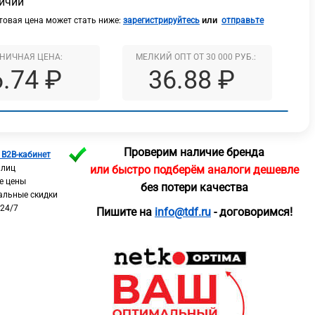
личии
или
овая цена может стать ниже:
зарегистрируйтесь
отправьте
НИЧНАЯ ЦЕНА:
МЕЛКИЙ ОПТ ОТ 30 000 РУБ.:
6.74 ₽
36.88 ₽
Проверим наличие бренда
 B2B-кабинет
 лиц
или быстро подберём аналоги дешевле
е цены
без потери качества
альные скидки
 24/7
Пишите на
info@tdf.ru
- договоримся!