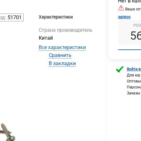
Нет в на
Ваша опт
од:
51701
Характеристики
запрос
РОЗ
Страна производитель
5
Китай
Все характеристики
Сравнить
В закладки
Войти в
Для юр
Оптовы
Персон
Заказы