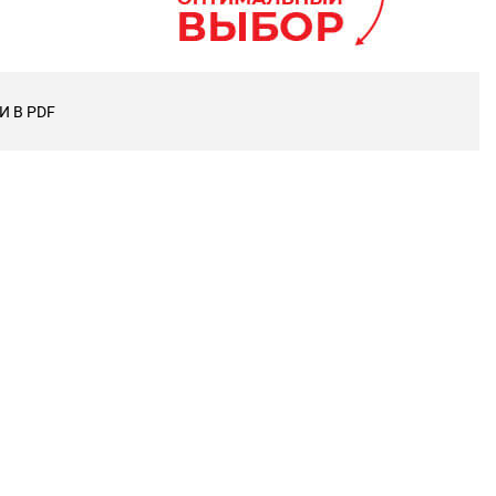
 В PDF