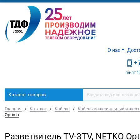
О нас
Дост
+
пн-пт 1
Каталог товаров
Главная
/
Каталог
/
Кабель
/
Кабель коаксиальный и аксе
Optima
Разветвитель TV-3TV, NETKO Op