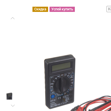
К
Скидка
Успей купить