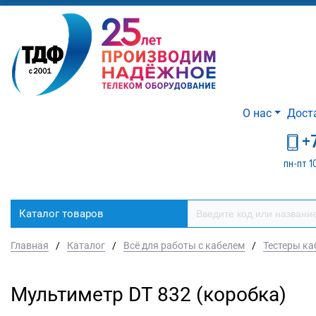
О нас
Дост
+
пн-пт 1
Каталог товаров
Главная
/
Каталог
/
Всё для работы с кабелем
/
Тестеры к
Мультиметр DT 832 (коробка)