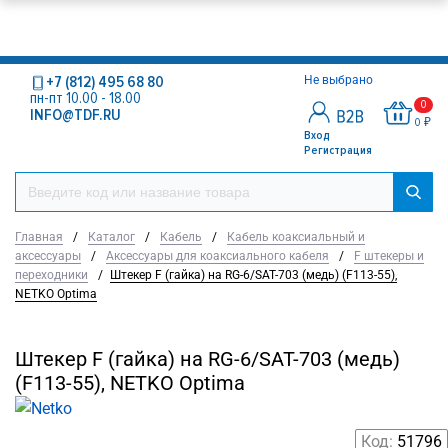
+7 (812) 495 68 80
Не выбрано
пн-пт 10.00 - 18.00
0
INFO@TDF.RU
0 ₽
Вход
Регистрация
Главная
/
Каталог
/
Кабель
/
Кабель коаксиальный и
аксессуары
/
Аксессуары для коаксиального кабеля
/
F штекеры и
переходники
/
Штекер F (гайка) на RG-6/SAT-703 (медь) (F113-55),
NETKO Optima
Штекер F (гайка) на RG-6/SAT-703 (медь)
(F113-55), NETKO Optima
Код:
51796