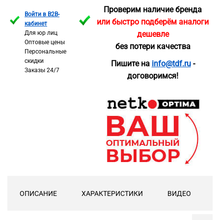
Проверим наличие бренда
Войти в B2B-
или быстро подберём аналоги
кабинет
Для юр лиц
дешевле
Оптовые цены
без потери качества
Персональные
скидки
Пишите на
info@tdf.ru
-
Заказы 24/7
договоримся!
ОПИСАНИЕ
ХАРАКТЕРИСТИКИ
ВИДЕО
Д