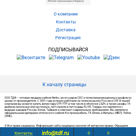
О компании
Контакты
Доставка
Регистрация
ПОДПИСЫВАЙСЯ
К началу страницы
ООО ТДФ – оптовая продажа кабеля Netko, аксессуаров СКС и телекоммуникационных шкафов по
ценам от производителя. С 2001 года успешно работаем на телеком рынке России и СНГ. В нашей
компании вы можете купить витую пару UTP, FTP, в том числе в оболочке LSZH, а также шкафы 19
дюймов напольные или настенные, патч-панели и патч-корды RJ-45. Товары поставляются с
ведущих заводов России, Китая, Тайваня и отвечают современным требованиям. Мы являемся
официальными дилерами оптического кабеля Костромакабель, ГК Штиль и Импульс (ИБП), Yellow
(АКБ).
© Все права защищены. Информация сайта защищена законом об авторских правах. Обращаем
ваше внимание на то, что вся информация, размещенная на сайте, носит информационный
info@tdf.ru
характер и не является публичной офертой, определяемой положениями Статьи 437 (2) ГК РФ.
Контакты
0
0
Точную информацию о товаре и ценах вы можете получить у наших менеджеров.