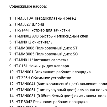
Содержимое набора:
1. HT-MJ018A Твердосплавный резец
2. HT-MJ027 Шприц
3. HT-S144H Устр-во для зачистки
4. HT-MN002 A/B быстрый эпоксидный клей
5. HT-MN012 очиститель
6. HT-MMB006 Полировочный диск ST
7. HT-MMB005 Полировочный диск SC
8. HT-MN011 Чистящая салфетка
9. HT-C151 Ножницы для кевлара
10. HT-MN001 Стеклянная рабочая площадка
11. HT-225H Обжимное устройство
12. HT-MN0041 (6um-коричневый цвет) алмазная пол
13. HT-MN0051 (1um-пурпурный цвет) алмазная поли
14. HT-MN0031 (0.05um-белый цвет) окись алюм. пол
15. HT-PB042 Резиновая рабочая площадка