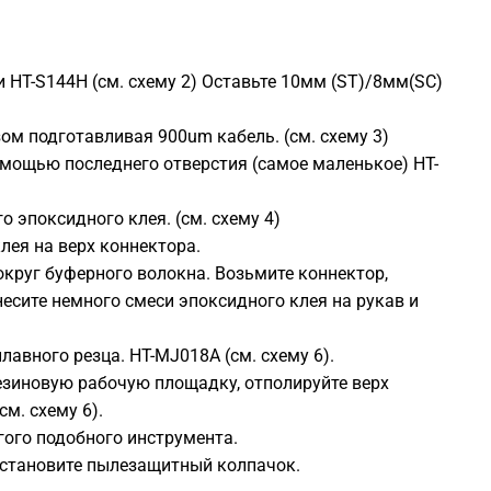
 HT-S144H (см. схему 2) Оставьте 10мм (ST)/8мм(SC)
ом подготавливая 900um кабель. (см. схему 3)
омощью последнего отверстия (самое маленькое) HT-
 эпоксидного клея. (см. схему 4)
лея на верх коннектора.
округ буферного волокна. Возьмите коннектор,
несите немного смеси эпоксидного клея на рукав и
авного резца. HT-MJ018A (см. схему 6).
резиновую рабочую площадку, отполируйте верх
м. схему 6).
гого подобного инструмента.
Установите пылезащитный колпачок.