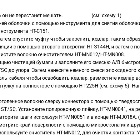
 пока он не перестанет мешать. (см. схему 1)
ней оболочки с помощью инструмента для снятия оболочки
нструмента HT-C151.
затем опустите муфту чтобы закрепить кевлар, таким образ
яции с помощью второго отверстия HT-S144H, и затем с п
Очистите волокно очиститителем HT-MN012/HT-MN008.
щью чистящей бумаги и заполните его смесью A/B быстрого
/SC до упора. Затем нанесите немного смеси эпоксидного к
оль кабеля чтобы освободить кевлар, разместите кевлар в
втулку на коннекторе с помощью HT-225H (см. схему 5). На
оголенное волокно сверху коннектора с помощью твердоспл
 ST/SC. Установите полировочную плёнку, HT-MN0041, на 
торите шаги используя HT-MN0051 и в конце HT-MJ018A. (с
мотрите край поверхности с помощью микроскопа или дру
спользуйте очиститель HT-MN012, для очистки контакта. 