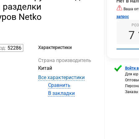
Нет в на
 разделки
Ваша опт
ров Netko
запрос
РОЗ
7
од:
52286
Характеристики
Страна производитель
Китай
Войти в
Для юр
Все характеристики
Оптовы
Сравнить
Персон
Заказы
В закладки