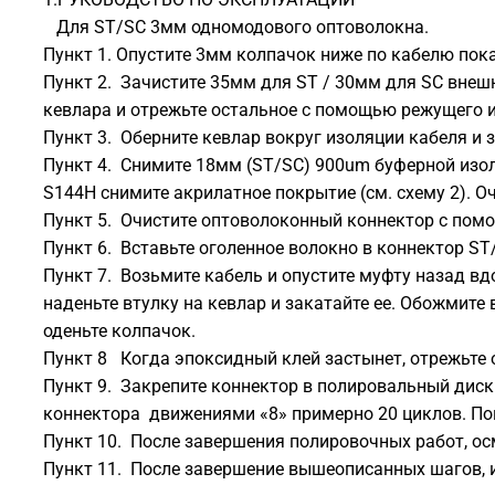
Для ST/SC 3мм одномодового оптоволокна.
Пункт 1. Опустите 3мм колпачок ниже по кабелю
Пункт 2. Зачистите 35мм для ST / 30мм для SC внеш
кевлара и отрежьте остальное с помощью режущего и
Пункт 3. Оберните кевлар вокруг изоляции кабеля и 
Пункт 4. Снимите 18мм (ST/SC) 900um буферной изол
S144H снимите акрилатное покрытие (см. схему 2). 
Пункт 5. Очистите оптоволоконный коннектор с помо
Пункт 6. Вставьте оголенное волокно в коннектор ST
Пункт 7. Возьмите кабель и опустите муфту назад вд
наденьте втулку на кевлар и закатайте ее. Обожмите 
оденьте колпачок.
Пункт 8 Когда эпоксидный клей застынет, отрежьте 
Пункт 9. Закрепите коннектор в полировальный диск
коннектора движениями «8» примерно 20 циклов. Пов
Пункт 10. После завершения полировочных работ, ос
Пункт 11. После завершение вышеописанных шагов, и