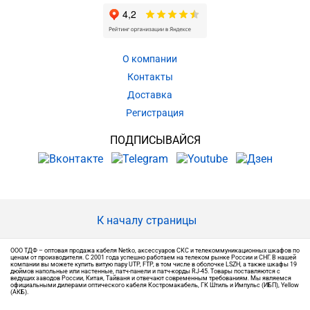
О компании
Контакты
Доставка
Регистрация
ПОДПИСЫВАЙСЯ
К началу страницы
ООО ТДФ – оптовая продажа кабеля Netko, аксессуаров СКС и телекоммуникационных шкафов по
ценам от производителя. С 2001 года успешно работаем на телеком рынке России и СНГ. В нашей
компании вы можете купить витую пару UTP, FTP, в том числе в оболочке LSZH, а также шкафы 19
дюймов напольные или настенные, патч-панели и патч-корды RJ-45. Товары поставляются с
ведущих заводов России, Китая, Тайваня и отвечают современным требованиям. Мы являемся
официальными дилерами оптического кабеля Костромакабель, ГК Штиль и Импульс (ИБП), Yellow
(АКБ).