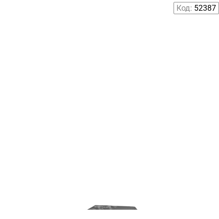
Код:
52387