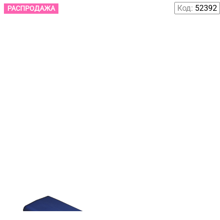
Код:
52392
РАСПРОДАЖА