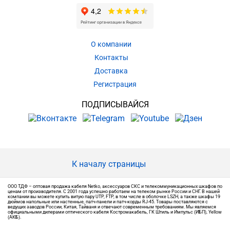
О компании
Контакты
Доставка
Регистрация
ПОДПИСЫВАЙСЯ
К началу страницы
ООО ТДФ – оптовая продажа кабеля Netko, аксессуаров СКС и телекоммуникационных шкафов по
ценам от производителя. С 2001 года успешно работаем на телеком рынке России и СНГ. В нашей
компании вы можете купить витую пару UTP, FTP, в том числе в оболочке LSZH, а также шкафы 19
дюймов напольные или настенные, патч-панели и патч-корды RJ-45. Товары поставляются с
ведущих заводов России, Китая, Тайваня и отвечают современным требованиям. Мы являемся
официальными дилерами оптического кабеля Костромакабель, ГК Штиль и Импульс (ИБП), Yellow
(АКБ).