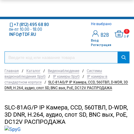
+7 (812) 495 68 80
Не выбрано
пн-пт 10.00 - 18.00
0
INFO@TDF.RU
0 ₽
Вход
Регистрация
Главная
/
Каталог
/
Видеонаблюдение
/
Системы
видеонаблюдения SpyG
/
IP камеры SpyG
/
IP камеры в
стандартном корпусе
/
SLC-81AG/P IP Камера, CCD, 560ТВЛ, D-WDR, 3D
DNR, H.264, аудио, слот SD, BNC вых, PoE, DC12V РАСПРОДАЖА
SLC-81AG/P IP Камера, CCD, 560ТВЛ, D-WDR,
3D DNR, H.264, аудио, слот SD, BNC вых, PoE,
DC12V РАСПРОДАЖА