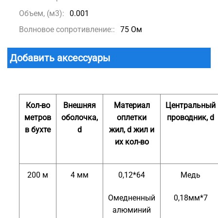
Объем, (м3):
0.001
Волновое сопротивление::
75 Ом
Добавить аксессуары
Кол-во
Внешняя
Материал
Центральный
метров
оболочка,
оплетки
проводник, d
в бухте
d
жил, d жил и
их кол-во
200 м
4 мм
0,12*64
Медь
Омедненный
0,18мм*7
алюминий