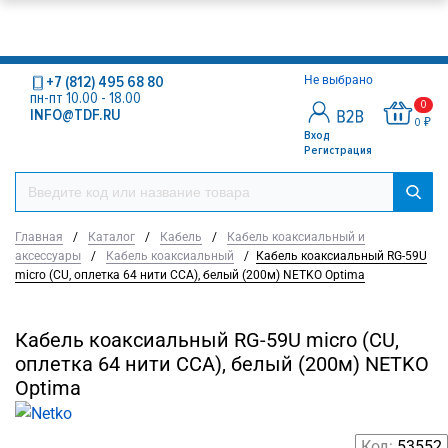
+7 (812) 495 68 80
Не выбрано
пн-пт 10.00 - 18.00
0
INFO@TDF.RU
0 ₽
Вход
Регистрация
Главная
/
Каталог
/
Кабель
/
Кабель коаксиальный и
аксессуары
/
Кабель коаксиальный
/
Кабель коаксиальный RG-59U
micro (CU, оплетка 64 нити CCA), белый (200м) NETKO Optima
Кабель коаксиальный RG-59U micro (CU,
оплетка 64 нити CCA), белый (200м) NETKO
Optima
Код:
53552