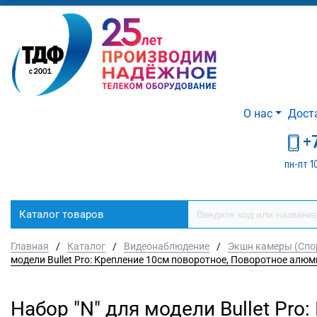
О нас
Дост
+
пн-пт 1
Каталог товаров
Главная
/
Каталог
/
Видеонаблюдение
/
Экшн камеры (Спо
модели Bullet Pro: Крепление 10см поворотное, Поворотное ал
Набор "N" для модели Bullet Pro