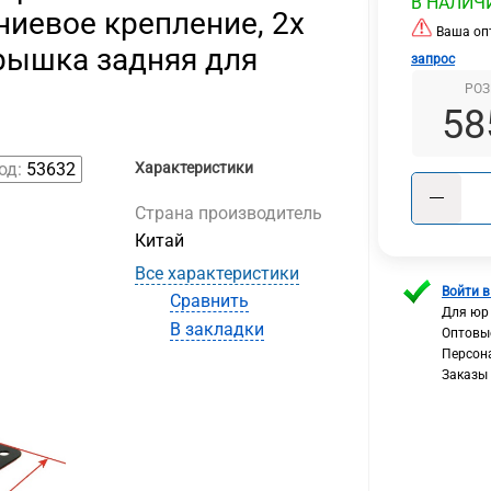
В НАЛИЧ
иевое крепление, 2х
Ваша опт
Крышка задняя для
запрос
РОЗ
58
од:
53632
Характеристики
Страна производитель
Китай
Все характеристики
Войти в
Сравнить
Для юр
В закладки
Оптовы
Персон
Заказы