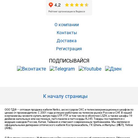
О компании
Контакты
Доставка
Регистрация
ПОДПИСЫВАЙСЯ
К началу страницы
ООО ТДФ – оптовая продажа кабеля Netko, аксессуаров СКС и телекоммуникационных шкафов по
ценам от производителя. С 2001 года успешно работаем на телеком рынке России и СНГ. В нашей
компании вы можете купить витую пару UTP, FTP, в том числе в оболочке LSZH, а также шкафы 19
дюймов напольные или настенные, патч-панели и патч-корды RJ-45. Товары поставляются с
ведущих заводов России, Китая, Тайваня и отвечают современным требованиям. Мы являемся
официальными дилерами оптического кабеля Костромакабель, ГК Штиль и Импульс (ИБП), Yellow
(АКБ).
© Все права защищены. Информация сайта защищена законом об авторских правах. Обращаем