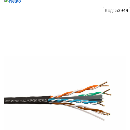
Код:
53949