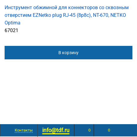
Инструмент обжимной для коннекторов со сквозным
отверстием EZNetko plug RJ-45 (8p8c), NT-670, NETKO
Optima
67021
В корзину
info@tdf.ru
Контакты
0
0