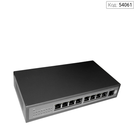
Код:
54061