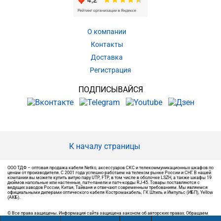
О компании
Контакты
Доставка
Регистрация
ПОДПИСЫВАЙСЯ
К началу страницы
ООО ТДФ – оптовая продажа кабеля Netko, аксессуаров СКС и телекоммуникационных шкафов по
ценам от производителя. С 2001 года успешно работаем на телеком рынке России и СНГ. В нашей
компании вы можете купить витую пару UTP, FTP, в том числе в оболочке LSZH, а также шкафы 19
дюймов напольные или настенные, патч-панели и патч-корды RJ-45. Товары поставляются с
ведущих заводов России, Китая, Тайваня и отвечают современным требованиям. Мы являемся
официальными дилерами оптического кабеля Костромакабель, ГК Штиль и Импульс (ИБП), Yellow
(АКБ).
© Все права защищены. Информация сайта защищена законом об авторских правах. Обращаем
ваше внимание на то, что вся информация, размещенная на сайте, носит информационный