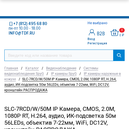
+7 (812) 495 68 80
Не выбрано
пн-пт 10.00 - 18.00
0
INFO@TDF.RU
0 ₽
Вход
Регистрация
Главная
/
Каталог
/
Видеонаблюдение
/
Системы
видеонаблюдения SpyG
/
IP камеры SpyG
/
IP камеры наружные в
кожухе
/
SLC-7RCD/W/50M IP Камера, CMOS, 2.0M, 1080P RT, H.264,
аудио, ИК-подсветка 50м 56LEDs, объектив 7-22мм, WiFi, DC12V,
кронштейн РАСПРОДАЖА
SLC-7RCD/W/50M IP Камера, CMOS, 2.0M,
1080P RT, H.264, аудио, ИК-подсветка 50м
56LEDs, объектив 7-22мм, WiFi, DC12V,