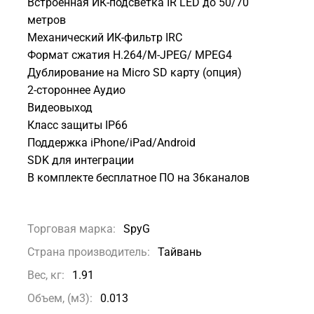
Встроенная ИК-подсветка IR LED до 50/70
метров
Механический ИК-фильтр IRC
Формат сжатия H.264/М-JPEG/ MPEG4
Дублирование на Micro SD карту (опция)
2-стороннее Аудио
Видеовыход
Класс защиты IP66
Поддержка iPhone/iPad/Android
SDK для интеграции
В комплекте бесплатное ПО на 36каналов
Торговая марка:
SpyG
Страна производитель:
Тайвань
Вес, кг:
1.91
Объем, (м3):
0.013