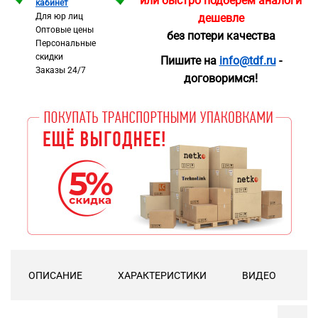
или быстро подберём аналоги
кабинет
Для юр лиц
дешевле
Оптовые цены
без потери качества
Персональные
скидки
Пишите на
info@tdf.ru
-
Заказы 24/7
договоримся!
ОПИСАНИЕ
ХАРАКТЕРИСТИКИ
ВИДЕО
Д