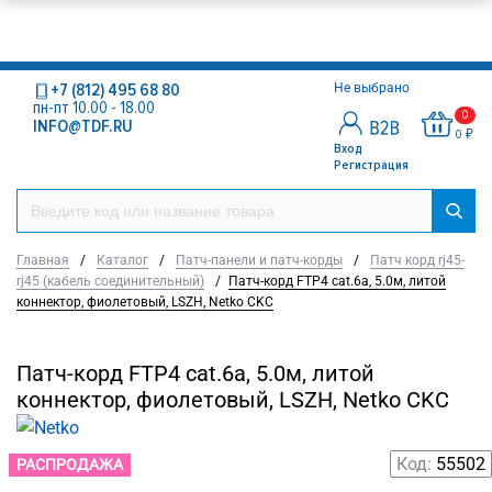
+7 (812) 495 68 80
Не выбрано
пн-пт 10.00 - 18.00
0
INFO@TDF.RU
0 ₽
Вход
Регистрация
Главная
/
Каталог
/
Патч-панели и патч-корды
/
Патч корд rj45-
rj45 (кабель соединительный)
/
Патч-корд FTP4 cat.6a, 5.0м, литой
коннектор, фиолетовый, LSZH, Netko CKC
Патч-корд FTP4 cat.6a, 5.0м, литой
коннектор, фиолетовый, LSZH, Netko CKC
Код:
55502
РАСПРОДАЖА