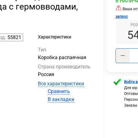
В НАЛИЧ
да с гермовводами,
Ваша опт
запрос
РОЗ
5
од:
55821
Характеристики
Тип
Коробка распаячная
Страна производитель
Россия
Войти в
Все характеристики
Для юр
Сравнить
Оптовы
В закладки
Персон
Заказы