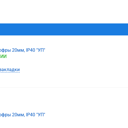
офры 20мм, IP40 "УП"
ЧИИ
закладки
офры 20мм, IP40 "УП"