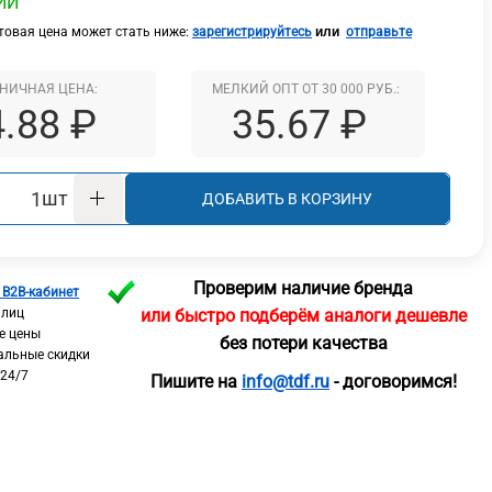
ИИ
или
овая цена может стать ниже:
зарегистрируйтесь
отправьте
НИЧНАЯ ЦЕНА:
МЕЛКИЙ ОПТ ОТ 30 000 РУБ.:
4.88 ₽
35.67 ₽
шт
ДОБАВИТЬ В КОРЗИНУ
Проверим наличие бренда
 B2B-кабинет
 лиц
или быстро подберём аналоги дешевле
е цены
без потери качества
альные скидки
 24/7
Пишите на
info@tdf.ru
- договоримся!