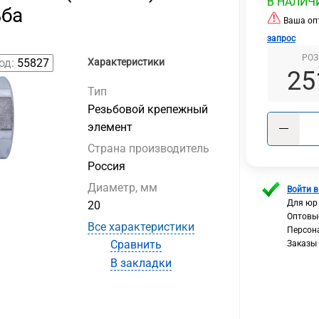
В НАЛИЧ
ьба
Ваша опт
запрос
РОЗ
од:
55827
Характеристики
25
Тип
Резьбовой крепежный
элемент
Страна производитель
Россия
Диаметр, мм
Войти в
Для юр
20
Оптовы
Все характеристики
Персон
Сравнить
Заказы
В закладки