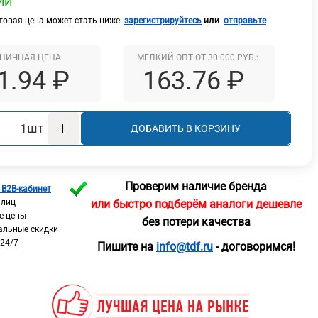
ИИ
или
овая цена может стать ниже:
зарегистрируйтесь
отправьте
НИЧНАЯ ЦЕНА:
МЕЛКИЙ ОПТ ОТ 30 000 РУБ.:
1.94 ₽
163.76 ₽
шт
ДОБАВИТЬ В КОРЗИНУ
Проверим наличие бренда
 B2B-кабинет
 лиц
или быстро подберём аналоги дешевле
е цены
без потери качества
альные скидки
 24/7
Пишите на
info@tdf.ru
- договоримся!