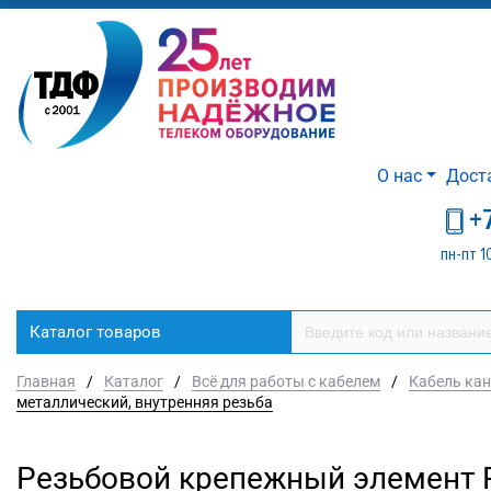
О нас
Дост
+
пн-пт 1
Каталог товаров
Главная
/
Каталог
/
Всё для работы с кабелем
/
Кабель кан
металлический, внутренняя резьба
Резьбовой крепежный элемент Р