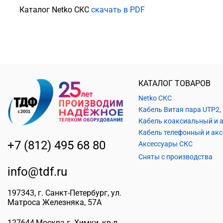
Каталог Netko СКС
скачать в PDF
КАТАЛОГ ТОВАРОВ
Netko СКС
+7 (812) 495 68 80
Аксессуары СКС
Сняты с производства
info@tdf.ru
197343
, г.
Санкт-Петербург
, ул.
Матроса Железняка, 57A
127644
,
Москва г. Химки
,
кв-л