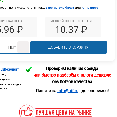
ИИ
или
овая цена может стать ниже:
зарегистрируйтесь
отправьте
НИЧНАЯ ЦЕНА:
МЕЛКИЙ ОПТ ОТ 30 000 РУБ.:
5.96 ₽
10.37 ₽
шт
ДОБАВИТЬ В КОРЗИНУ
Проверим наличие бренда
 B2B-кабинет
 лиц
или быстро подберём аналоги дешевле
е цены
без потери качества
альные скидки
 24/7
Пишите на
info@tdf.ru
- договоримся!