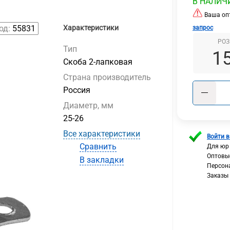
В НАЛИЧ
Ваша опт
од:
55831
Характеристики
запрос
РОЗ
Тип
1
Скоба 2-лапковая
Страна производитель
Россия
Диаметр, мм
25-26
Все характеристики
Войти в
Сравнить
Для юр
Оптовы
В закладки
Персон
Заказы