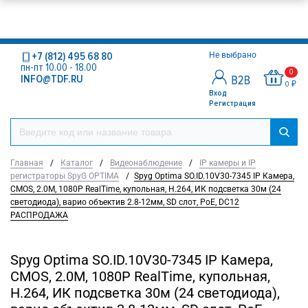
+7 (812) 495 68 80
Не выбрано
пн-пт 10.00 - 18.00
0
INFO@TDF.RU
0 ₽
Вход
Регистрация
Главная
/
Каталог
/
Видеонаблюдение
/
IP камеры и IP
регистраторы SpyG OPTIMA
/
Spyg Optima SO.ID.10V30-7345 IP Камера,
CMOS, 2.0M, 1080P RealTime, купольная, H.264, ИК подсветка 30м (24
светодиода), варио объектив 2.8-12мм, SD слот, PoE, DC12
РАСПРОДАЖА
Spyg Optima SO.ID.10V30-7345 IP Камера,
CMOS, 2.0M, 1080P RealTime, купольная,
H.264, ИК подсветка 30м (24 светодиода),