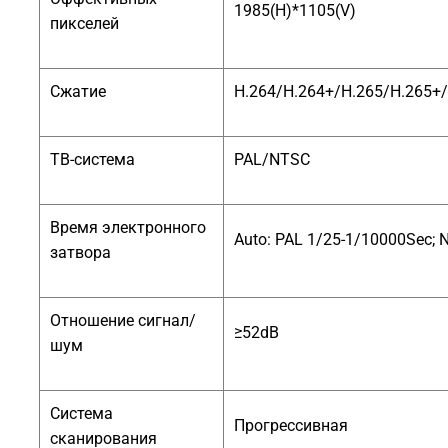
1985(H)*1105(V)
пикселей
Сжатие
H.264/H.264+/H.265/H.265+
ТВ-система
PAL/NTSC
Время электронного
Auto: PAL 1/25-1/10000Sec;
затвора
Отношение сигнал/
≥52dB
шум
Система
Прогрессивная
сканирования