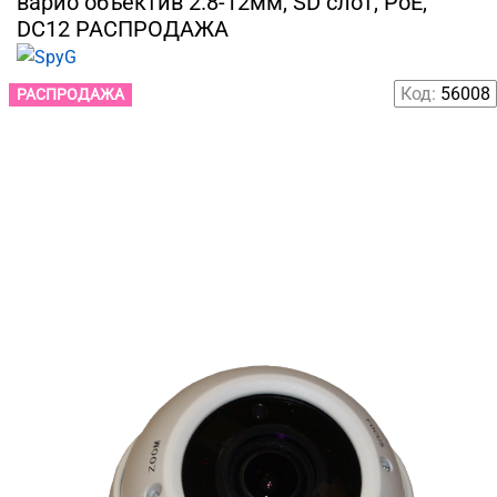
варио объектив 2.8-12мм, SD слот, PoE,
DC12 РАСПРОДАЖА
Код:
56008
РАСПРОДАЖА