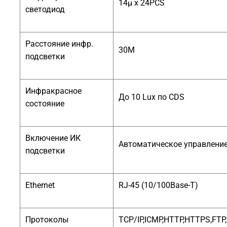
14µ x 24PCS
светодиод
Расстояние инфр.
30M
подсветки
Инфракрасное
До 10 Lux по CDS
состояние
Включение ИК
Автоматическое управлени
подсветки
Ethernet
RJ-45 (10/100Base-T)
Протоколы
TCP/IP,ICMP,HTTP,HTTPS,FTP