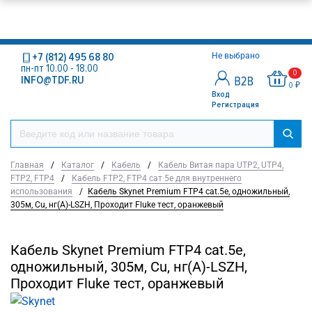
+7 (812) 495 68 80
Не выбрано
пн-пт 10.00 - 18.00
0
INFO@TDF.RU
0 ₽
Вход
Регистрация
Главная
/
Каталог
/
Кабель
/
Кабель Витая пара UTP2, UTP4,
FTP2, FTP4
/
Кабель FTP2, FTP4 сат 5е для внутреннего
использования
/
Кабель Skynet Premium FTP4 cat.5е, одножильный,
305м, Cu, нг(А)-LSZH, Проходит Fluke тест, оранжевый
Кабель Skynet Premium FTP4 cat.5е,
одножильный, 305м, Cu, нг(А)-LSZH,
Проходит Fluke тест, оранжевый