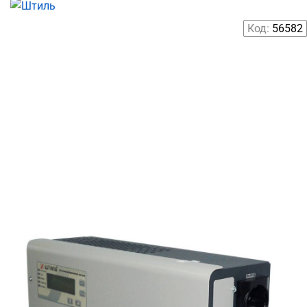
Код:
56582