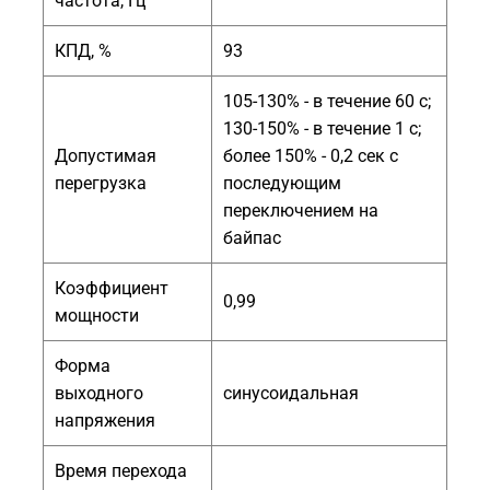
частота, Гц
КПД, %
93
105-130% - в течение 60 с;
130-150% - в течение 1 с;
Допустимая
более 150% - 0,2 сек с
перегрузка
последующим
переключением на
байпас
Коэффициент
0,99
мощности
Форма
выходного
синусоидальная
напряжения
Время перехода