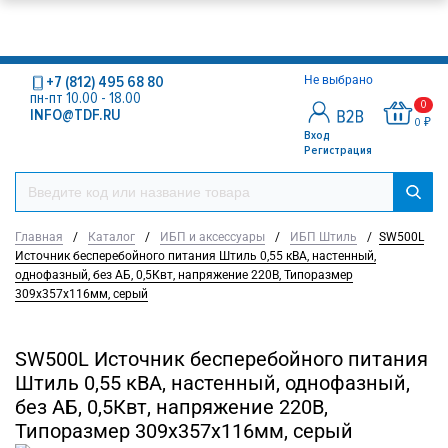
+7 (812) 495 68 80
Не выбрано
пн-пт 10.00 - 18.00
0
INFO@TDF.RU
0 ₽
Вход
Регистрация
Главная
/
Каталог
/
ИБП и аксессуары
/
ИБП Штиль
/
SW500L
Источник бесперебойного питания Штиль 0,55 кВА, настенный,
однофазный, без АБ, 0,5Квт, напряжение 220В, Типоразмер
309х357х116мм, серый
SW500L Источник бесперебойного питания
Штиль 0,55 кВА, настенный, однофазный,
без АБ, 0,5Квт, напряжение 220В,
Типоразмер 309х357х116мм, серый