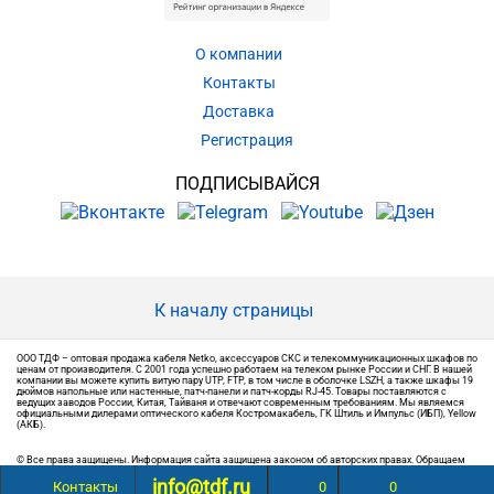
О компании
Контакты
Доставка
Регистрация
ПОДПИСЫВАЙСЯ
К началу страницы
ООО ТДФ – оптовая продажа кабеля Netko, аксессуаров СКС и телекоммуникационных шкафов по
ценам от производителя. С 2001 года успешно работаем на телеком рынке России и СНГ. В нашей
компании вы можете купить витую пару UTP, FTP, в том числе в оболочке LSZH, а также шкафы 19
дюймов напольные или настенные, патч-панели и патч-корды RJ-45. Товары поставляются с
ведущих заводов России, Китая, Тайваня и отвечают современным требованиям. Мы являемся
официальными дилерами оптического кабеля Костромакабель, ГК Штиль и Импульс (ИБП), Yellow
(АКБ).
© Все права защищены. Информация сайта защищена законом об авторских правах. Обращаем
ваше внимание на то, что вся информация, размещенная на сайте, носит информационный
info@tdf.ru
характер и не является публичной офертой, определяемой положениями Статьи 437 (2) ГК РФ.
Контакты
0
0
Точную информацию о товаре и ценах вы можете получить у наших менеджеров.