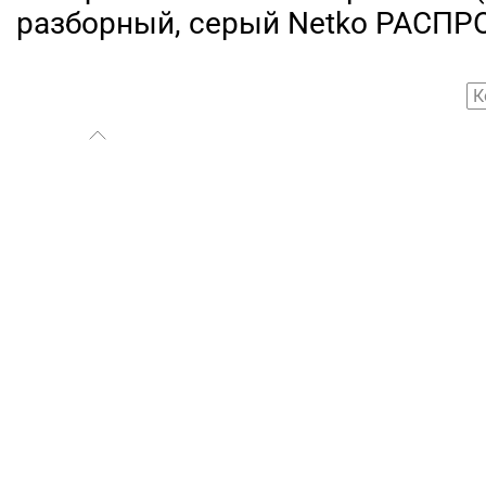
разборный, серый Netko РАСПР
К