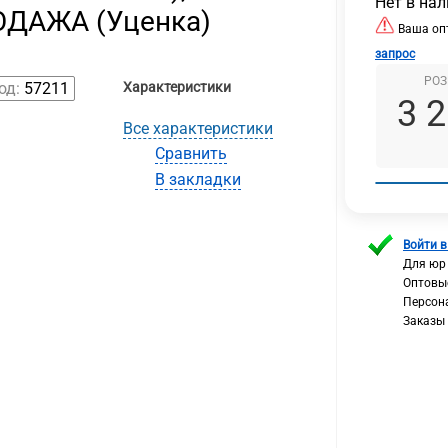
Нет в на
ОДАЖА (Уценка)
Ваша опт
запрос
РОЗ
од:
57211
Характеристики
3 
Все характеристики
Сравнить
В закладки
Войти в
Для юр
Оптовы
Персон
Заказы