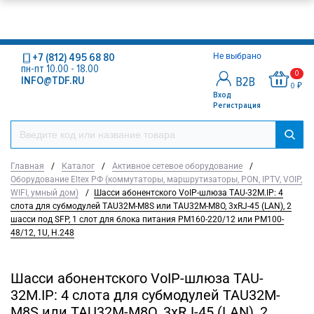
+7 (812) 495 68 80
Не выбрано
пн-пт 10.00 - 18.00
0
INFO@TDF.RU
0 ₽
Вход
Регистрация
Главная
/
Каталог
/
Активное сетевое оборудование
/
Оборудование Eltex РФ (коммутаторы, маршрутизаторы, PON, IPTV, VOIP,
WIFI, умный дом)
/
Шасси абонентского VoIP-шлюза TAU-32M.IP: 4
слота для субмодулей TAU32M-M8S или TAU32M-M8O, 3хRJ-45 (LAN), 2
шасси под SFP, 1 слот для блока питания PM160-220/12 или PM100-
48/12, 1U, H.248
Шасси абонентского VoIP-шлюза TAU-
32M.IP: 4 слота для субмодулей TAU32M-
M8S или TAU32M-M8O, 3хRJ-45 (LAN), 2