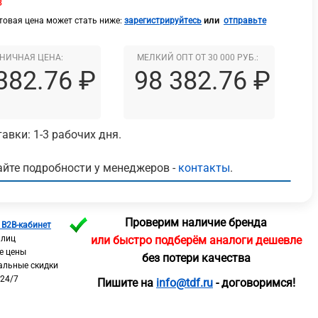
з
или
овая цена может стать ниже:
зарегистрируйтесь
отправьте
НИЧНАЯ ЦЕНА:
МЕЛКИЙ ОПТ ОТ 30 000 РУБ.:
382.76 ₽
98 382.76 ₽
авки: 1-3 рабочих дня.
йте подробности у менеджеров -
контакты
.
Проверим наличие бренда
 B2B-кабинет
 лиц
или быстро подберём аналоги дешевле
е цены
без потери качества
альные скидки
 24/7
Пишите на
info@tdf.ru
- договоримся!