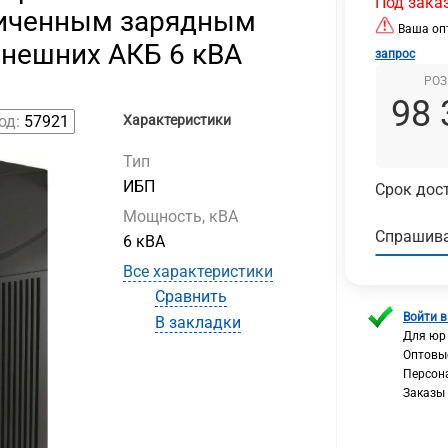
Под зака
еличенным зарядным
Ваша опт
внешних АКБ 6 кВА
запрос
РОЗ
98 
од:
57921
Характеристики
Тип
ИБП
Срок дост
Мощность, кВА
Спрашива
6 кВА
Все характеристики
Сравнить
Войти в
В закладки
Для юр
Оптовы
Персон
Заказы