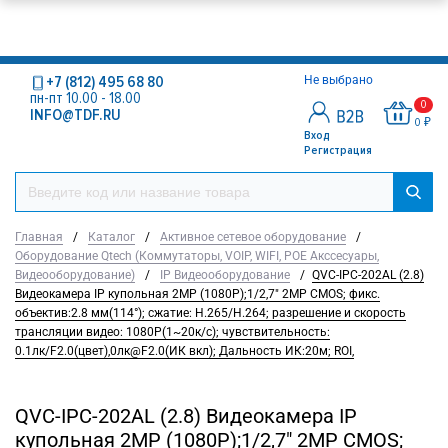
+7 (812) 495 68 80
Не выбрано
пн-пт 10.00 - 18.00
0
INFO@TDF.RU
0 ₽
Вход
Регистрация
Главная
/
Каталог
/
Активное сетевое оборудование
/
Оборудование Qtech (Коммутаторы, VOIP, WIFI, POE Акссесуары,
Видеооборудование)
/
IP Видеооборудование
/
QVC-IPC-202AL (2.8)
Видеокамера IP купольная 2MP (1080P);1/2,7" 2MP CMOS; фикс.
объектив:2.8 мм(114°); сжатие: H.265/H.264; разрешение и скорость
трансляции видео: 1080P(1~20к/c); чувствительность:
0.1лк/F2.0(цвет),0лк@F2.0(ИК вкл); Дальность ИК:20м; ROI,
QVC-IPC-202AL (2.8) Видеокамера IP
купольная 2MP (1080P);1/2,7" 2MP CMOS;