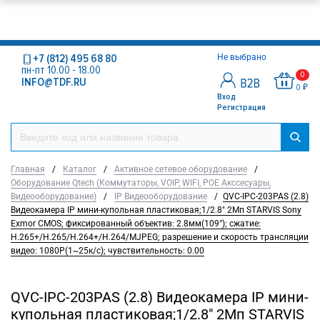
+7 (812) 495 68 80
Не выбрано
пн-пт 10.00 - 18.00
0
INFO@TDF.RU
0 ₽
Вход
Регистрация
Главная
/
Каталог
/
Активное сетевое оборудование
/
Оборудование Qtech (Коммутаторы, VOIP, WIFI, POE Акссесуары,
Видеооборудование)
/
IP Видеооборудование
/
QVC-IPC-203PAS (2.8)
Видеокамера IP мини-купольная пластиковая;1/2.8" 2Mп STARVIS Sony
Exmor CMOS; фиксированный объектив: 2.8мм(109°); сжатие:
H.265+/H.265/H.264+/H.264/MJPEG; разрешение и скорость трансляции
видео: 1080P(1~25к/c); чувствительность: 0.00
QVC-IPC-203PAS (2.8) Видеокамера IP мини-
купольная пластиковая;1/2.8" 2Mп STARVIS