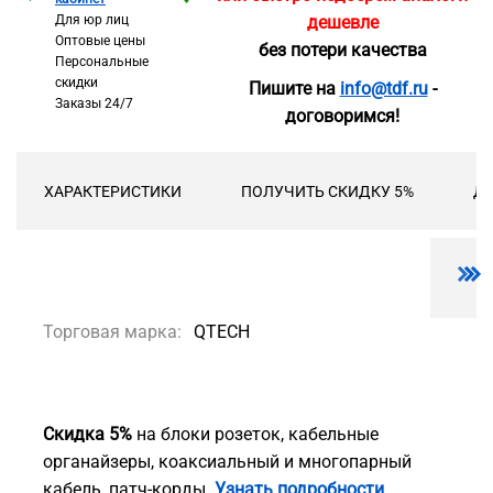
Для юр лиц
дешевле
Оптовые цены
без потери качества
Персональные
скидки
Пишите на
info@tdf.ru
-
Заказы 24/7
договоримся!
ХАРАКТЕРИСТИКИ
ПОЛУЧИТЬ СКИДКУ 5%
ДО
Торговая марка:
QTECH
Скидка 5%
на блоки розеток, кабельные
органайзеры, коаксиальный и многопарный
кабель, патч-корды.
Узнать подробности