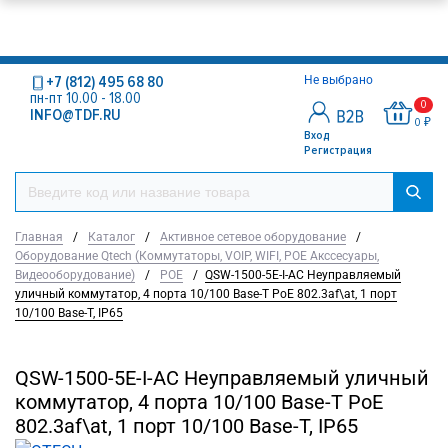
+7 (812) 495 68 80
Не выбрано
пн-пт 10.00 - 18.00
0
INFO@TDF.RU
0 ₽
Вход
Регистрация
Главная
/
Каталог
/
Активное сетевое оборудование
/
Оборудование Qtech (Коммутаторы, VOIP, WIFI, POE Акссесуары,
Видеооборудование)
/
POE
/
QSW-1500-5E-I-AC Неуправляемый
уличный коммутатор, 4 порта 10/100 Base-T PoE 802.3af\at, 1 порт
10/100 Base-Т, IP65
QSW-1500-5E-I-AC Неуправляемый уличный
коммутатор, 4 порта 10/100 Base-T PoE
802.3af\at, 1 порт 10/100 Base-Т, IP65