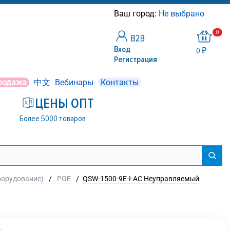
Ваш город:
Не выбрано
0
Вход
0 ₽
Регистрация
родажа
中文
Вебинары
Контакты
ЦЕНЫ ОПТ
Более 5000 товаров
борудование)
/
POE
/
QSW-1500-9E-I-AC Неуправляемый