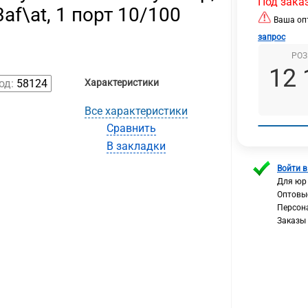
Под зака
af\at, 1 порт 10/100
Ваша опт
запрос
РОЗ
12 
од:
58124
Характеристики
Все характеристики
Сравнить
В закладки
Войти в
Для юр
Оптовы
Персон
Заказы