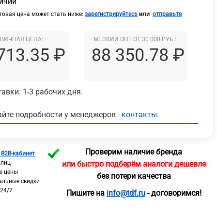
личии
или
овая цена может стать ниже:
зарегистрируйтесь
отправьте
НИЧНАЯ ЦЕНА:
МЕЛКИЙ ОПТ ОТ 30 000 РУБ.:
713.35 ₽
88 350.78 ₽
авки: 1-3 рабочих дня.
йте подробности у менеджеров -
контакты
.
Проверим наличие бренда
 B2B-кабинет
 лиц
или быстро подберём аналоги дешевле
е цены
без потери качества
альные скидки
 24/7
Пишите на
info@tdf.ru
- договоримся!