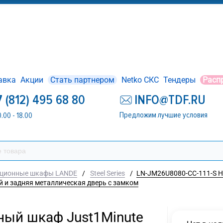
авка
Акции
Стать партнером
Netko СКС
Тендеры
Расп
7 (812) 495 68 80
INFO@TDF.RU
Предложим лучшие условия
0.00 - 18.00
ационные шкафы LANDE
/
Steel Series
/
LN-JM26U8080-CC-111-S На
 и задняя металлическая дверь с замком
ный шкаф Just1Minute