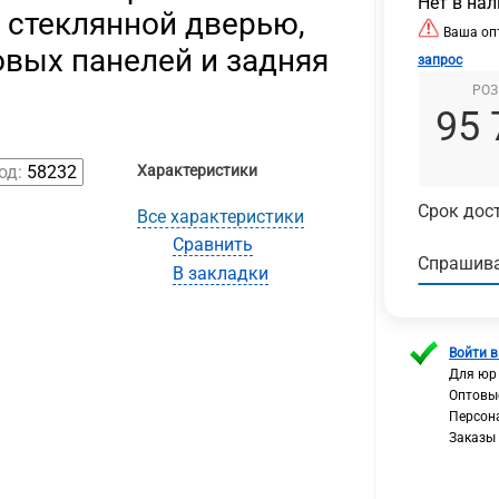
Нет в на
со стеклянной дверью,
Ваша опт
вых панелей и задняя
запрос
РОЗ
95 
од:
58232
Характеристики
Срок дост
Все характеристики
Сравнить
Спрашива
В закладки
Войти в
Для юр
Оптовы
Персон
Заказы