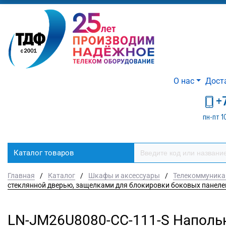
О нас
Дост
+
пн-пт 1
Каталог товаров
Главная
/
Каталог
/
Шкафы и аксессуары
/
Телекоммуник
стеклянной дверью, защелками для блокировки боковых панелей
LN-JM26U8080-CC-111-S Наполь