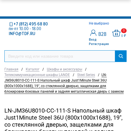
+7 (812) 495 68 80
Не выбрано
пн-пт 10.00 - 18.00
0
INFO@TDF.RU
0 ₽
Вход
Регистрация
Главная
/
Каталог
/
Шкафы и аксессуары
/
Телекоммуникационные шкафы LANDE
/
Steel Series
/
LN-
JM36U8010-CC-111-S Напольный шкаф Just1Minute Steel 36U
(800х1000х1688), 19", со стеклянной дверью, защелками для
блокировки боковых панелей и задняя металлическая дверь с замком
LN-JM36U8010-CC-111-S Напольный шкаф
Just1Minute Steel 36U (800х1000х1688), 19",
со стеклянной дверью, защелками для