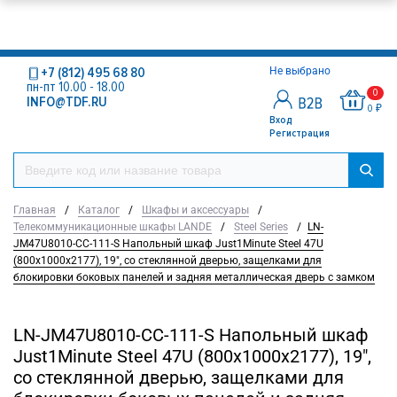
+7 (812) 495 68 80
Не выбрано
пн-пт 10.00 - 18.00
0
INFO@TDF.RU
0 ₽
Вход
Регистрация
Главная
/
Каталог
/
Шкафы и аксессуары
/
Телекоммуникационные шкафы LANDE
/
Steel Series
/
LN-
JM47U8010-CC-111-S Напольный шкаф Just1Minute Steel 47U
(800х1000х2177), 19", со стеклянной дверью, защелками для
блокировки боковых панелей и задняя металлическая дверь с замком
LN-JM47U8010-CC-111-S Напольный шкаф
Just1Minute Steel 47U (800х1000х2177), 19",
со стеклянной дверью, защелками для