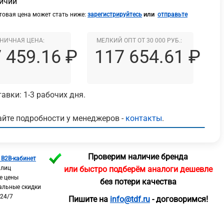
личии
или
овая цена может стать ниже:
зарегистрируйтесь
отправьте
НИЧНАЯ ЦЕНА:
МЕЛКИЙ ОПТ ОТ 30 000 РУБ.:
 459.16 ₽
117 654.61 ₽
авки: 1-3 рабочих дня.
йте подробности у менеджеров -
контакты
.
Проверим наличие бренда
 B2B-кабинет
 лиц
или быстро подберём аналоги дешевле
е цены
без потери качества
альные скидки
 24/7
Пишите на
info@tdf.ru
- договоримся!