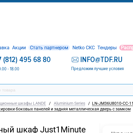
авка
Акции
Стать партнером
Netko СКС
Тендеры
Расп
7 (812) 495 68 80
INFO@TDF.RU
Предложим лучшие условия
0.00 - 18.00
ационные шкафы LANDE
/
Aluminium Series
/
LN-JM36U8010-CC-11
окировки боковых панелей и задняя металлическая дверь с замком
ный шкаф Just1Minute