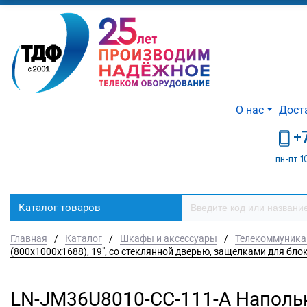
О нас
Дост
+
пн-пт 1
Каталог товаров
Главная
/
Каталог
/
Шкафы и аксессуары
/
Телекоммуник
(800х1000х1688), 19", со стеклянной дверью, защелками для бл
LN-JM36U8010-CC-111-A Наполь