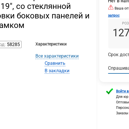
Нет в на
19", со стеклянной
Ваша опт
вки боковых панелей и
запрос
замком
РОЗ
127
од:
58285
Характеристики
Срок дост
Все характеристики
Сравнить
Спрашива
В закладки
Войти в
Для юр
Оптовы
Персон
Заказы