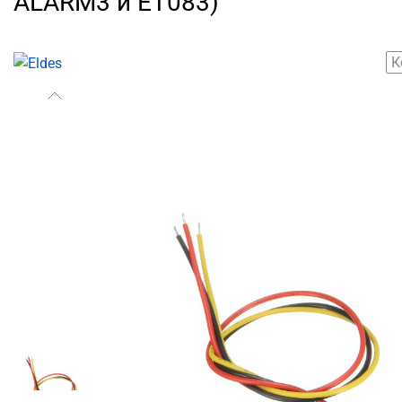
ALARM3 и ET083)
К