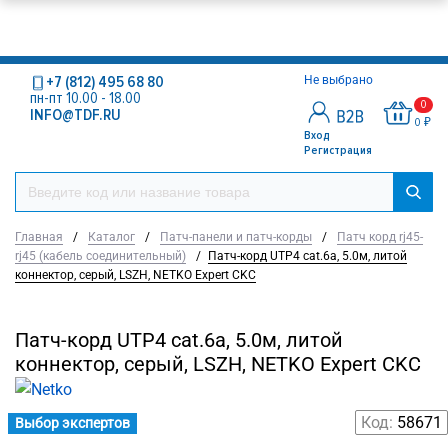
+7 (812) 495 68 80
Не выбрано
пн-пт 10.00 - 18.00
0
INFO@TDF.RU
0 ₽
Вход
Регистрация
Главная
/
Каталог
/
Патч-панели и патч-корды
/
Патч корд rj45-
rj45 (кабель соединительный)
/
Патч-корд UTP4 cat.6a, 5.0м, литой
коннектор, серый, LSZH, NETKO Expert CKC
Патч-корд UTP4 cat.6a, 5.0м, литой
коннектор, серый, LSZH, NETKO Expert CKC
Код:
58671
Выбор экспертов