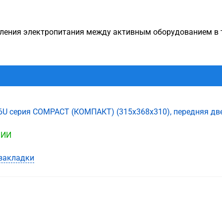
деления электропитания между активным оборудованием в
6U серия COMPACT (КОМПАКТ) (315х368х310), передняя двер
ЧИИ
закладки