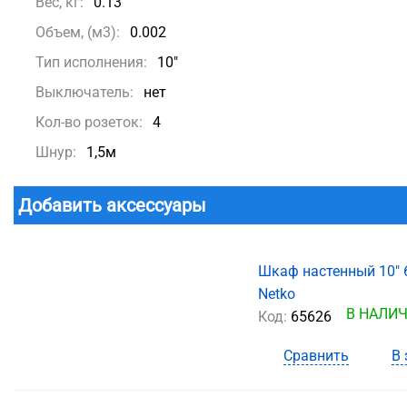
Вес, кг:
0.13
Объем, (м3):
0.002
Тип исполнения:
10"
Выключатель:
нет
Кол-во розеток:
4
Шнур:
1,5м
Добавить аксессуары
Шкаф настенный 10" 
Netko
В НАЛИ
Код:
65626
Сравнить
В 