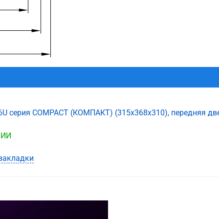
6U серия COMPACT (КОМПАКТ) (315х368х310), передняя двер
ЧИИ
закладки