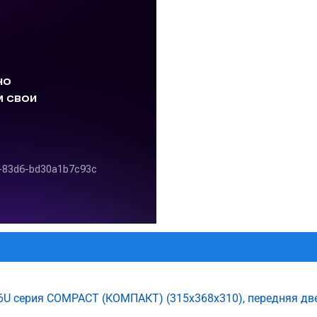
6U серия COMPACT (КОМПАКТ) (315х368х310), передняя двер