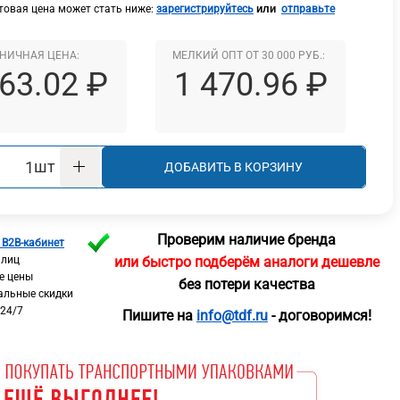
или
овая цена может стать ниже:
зарегистрируйтесь
отправьте
НИЧНАЯ ЦЕНА:
МЕЛКИЙ ОПТ ОТ 30 000 РУБ.:
263.02 ₽
1 470.96 ₽
шт
ДОБАВИТЬ В КОРЗИНУ
Проверим наличие бренда
 B2B-кабинет
 лиц
или быстро подберём аналоги дешевле
е цены
без потери качества
альные скидки
 24/7
Пишите на
info@tdf.ru
- договоримся!