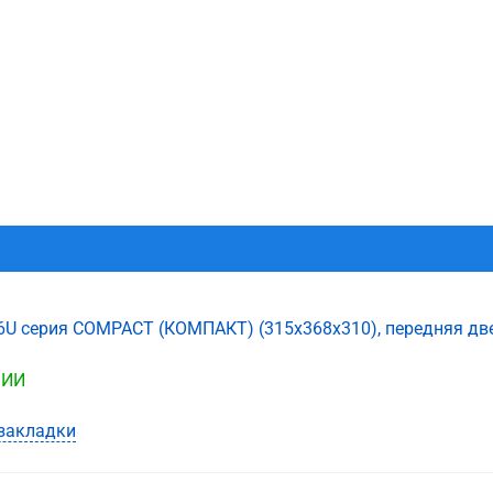
6U серия COMPACT (КОМПАКТ) (315х368х310), передняя двер
ЧИИ
закладки