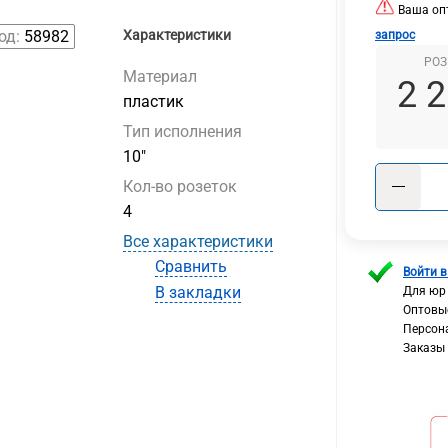
Ваша опт
од:
58982
Характеристики
запрос
РОЗ
Материал
2 
пластик
Тип исполнения
10"
Кол-во розеток
4
Все характеристики
Сравнить
Войти в
В закладки
Для юр
Оптовы
Персон
Заказы